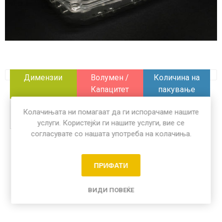
Димензии
Волумен /
Количина на
Капацитет
пакување
185 x 115 mm
x
100 пар
Колачињата ни помагаат да ги испорачаме нашите
услуги. Користејќи ги нашите услуги, вие се
согласувате со нашата употреба на колачиња.
Share:
ПРИФАТИ
ВИДИ ПОВЕЌЕ