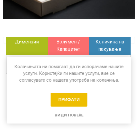
Димензии
Волумен /
Количина на
Капацитет
пакување
/
/
50 пар
Колачињата ни помагаат да ги испорачаме нашите
услуги. Користејќи ги нашите услуги, вие се
согласувате со нашата употреба на колачиња.
Share:
ПРИФАТИ
ВИДИ ПОВЕЌЕ