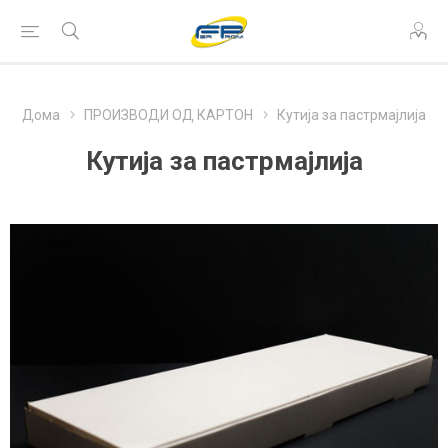
Дома
ПРОИЗВОДИ ОД КАРТОН
Кутија за пастрмајлија
Кутија за пастрмајлија