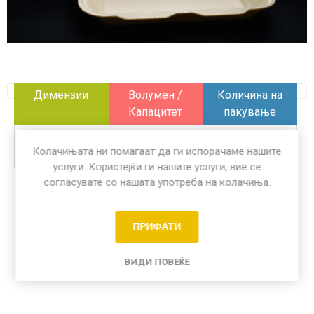
Димензии
Волумен /
Количина на
Капацитет
пакување
246 x 148 x 66
/
125 пар
Колачињата ни помагаат да ги испорачаме нашите
mm
услуги. Користејќи ги нашите услуги, вие се
согласувате со нашата употреба на колачиња.
Share:
ПРИФАТИ
ВИДИ ПОВЕЌЕ