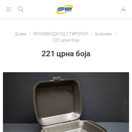
Дома
ПРОИЗВОДИ ОД СТИРОПОР
Боксови
221 црна боја
221 црна боја