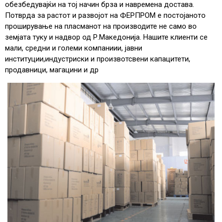
обезбедувајќи на тој начин брза и навремена достава.
Потврда за растот и развојот на ФЕРПРОМ е постојаното
проширување на пласманот на производите не само вo
зeмјата туку и надвор од Р.Македонија. Нашите клиенти се
мали, средни и големи компаниии, јавни
институции,индустриски и произвотсвени капацитети,
продавници, магацини и др