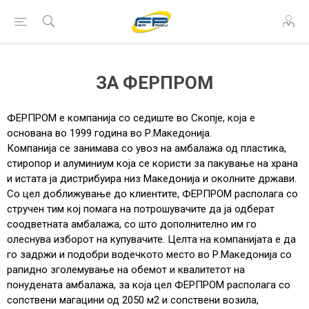
ЗА ФЕРПРОМ
ФЕРПРОМ е компанија со седиште во Скопје, која е
основана во 1999 година во Р.Македонија.
Компанија се занимава со увоз на амбалажа од пластика,
стиропор и алуминиум која се користи за пакување на храна
и истата ја дистрибуира низ Македонија и околните држави.
Со цел доближување до клиентите, ФЕРПРОМ располага со
стручен тим кој помага на потрошувачите да ја одберат
соодветната амбалажа, со што дополнително им го
олеснува изборот на купувачите. Целта на компанијата е да
го задржи и подобри водечкото место во Р.Македонија со
рапидно зголемување на обемот и квалитетот на
понудената амбалажа, за која цел ФЕРПРОМ располага со
сопствени магацини од 2050 м2 и сопствени возила,