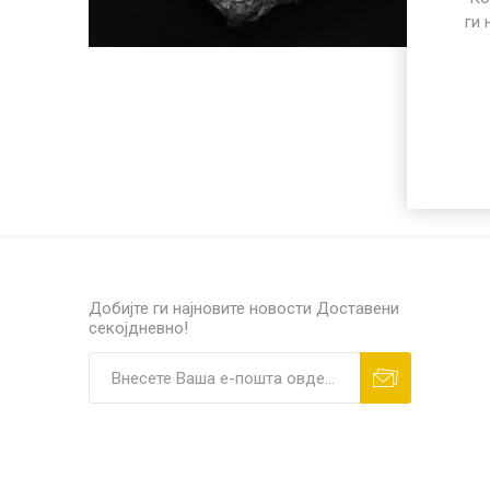
ПОСЕБЕН ПРОГРАМ
ги 
РАЗНО
ПП микр
Добијте ги најновите новости
Доставени
секојдневно!