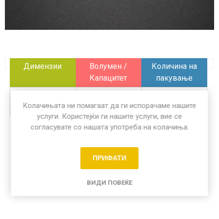
Димензии
Волумен /
Количина на
Капацитет
пакување
/
/
10 пар
Колачињата ни помагаат да ги испорачаме нашите
услуги. Користејќи ги нашите услуги, вие се
согласувате со нашата употреба на колачиња.
Share:
ПРИФАТИ
ВИДИ ПОВЕЌЕ