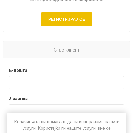
Стар клиент
Е-пошта:
Лозинка:
Колачињата ни помагаат да ги испорачаме нашите
Запомни ме?
Ја заборави лозинката?
услуги. Користејќи ги нашите услуги, вие се