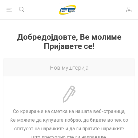
Добредојдовте, Ве молиме
Пријавете се!
Нов муштерија
Со креирање на сметка на нашата веб-страница,
ќе можете да купувате побрзо, да бидете во тек со
статусот на нарачките и да ги пратите нарачките
што претходно сте ги направиле.