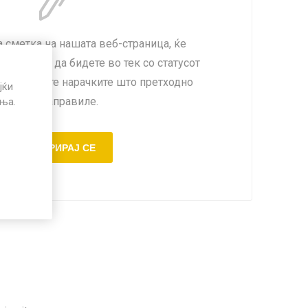
 сметка на нашата веб-страница, ќе
е побрзо, да бидете во тек со статусот
а ги пратите нарачките што претходно
јќи
сте ги направиле.
иња.