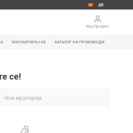
Мој Профил
ЈА
КОНТАКТИРАЈ НЕ
КАТАЛОГ НА ПРОИЗВОДИ
е се!
Нов муштерија
адови
тацни
Правоаголни садови
Чаши