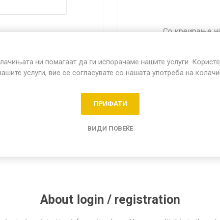
Со креирање на
можете да купуват
на нарачките и д
о садови
лачињата ни помагаат да ги испорачаме нашите услуги. Користе
нашите услуги, вие се согласувате со нашата употреба на колач
заборави лозинката?
ПРИФАТИ
ВИДИ ПОВЕЌЕ
About login / registration