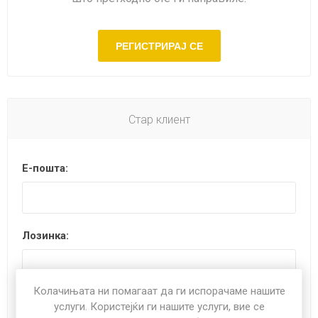
Стар клиент
Е-пошта:
Лозинка:
Колачињата ни помагаат да ги испорачаме нашите
Запомни ме?
Ја заборави лозинката?
услуги. Користејќи ги нашите услуги, вие се