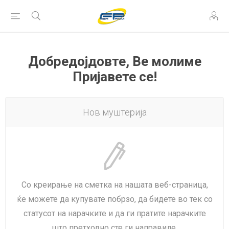
Добредојдовте, Ве молиме
Пријавете се!
Нов муштерија
Со креирање на сметка на нашата веб-страница,
ќе можете да купувате побрзо, да бидете во тек со
статусот на нарачките и да ги пратите нарачките
што претходно сте ги направиле.