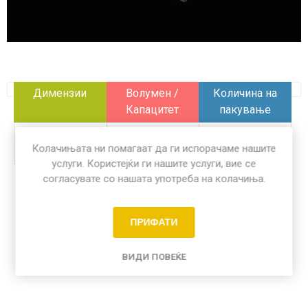
Димензии
Волумен /
Количина на
Капацитет
пакување
/
/
50 пар
Колачињата ни помагаат да ги испорачаме нашите
услуги. Користејќи ги нашите услуги, вие се
согласувате со нашата употреба на колачиња.
Share:
ПРИФАТИ
ВИДИ ПОВЕЌЕ