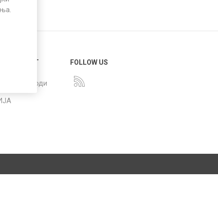
иња.
 НА КЛИЕНТ
FOLLOW US
 на производи
ИЈА