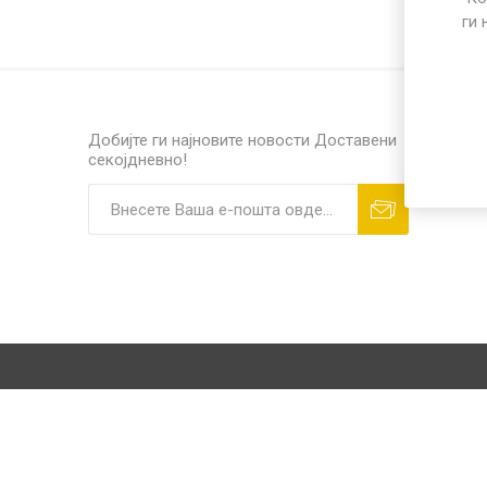
ПОСЕБЕН ПРОГРАМ
ги 
РАЗНО
ПП микр
Добијте ги најновите новости
Доставени
секојдневно!