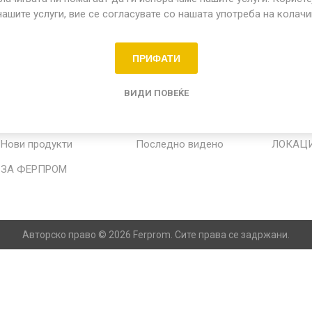
нашите услуги, вие се согласувате со нашата употреба на колач
ПРИФАТИ
о садови
ИНФОРМАЦИИ
МОЈ ПРОФИЛ
УСЛУГА
ВИДИ ПОВЕЌЕ
Контактирајте не
Нарачки
Каталог
Нови продукти
Последно видено
ЛОКАЦ
ЗА ФЕРПРОМ
Авторско право © 2026 Ferprom. Сите права се задржани.