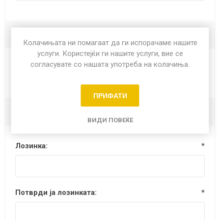
Опции
Колачињата ни помагаат да ги испорачаме нашите
услуги. Користејќи ги нашите услуги, вие се
согласувате со нашата употреба на колачиња.
Билтен
ПРИФАТИ
Вашата лозинка
ВИДИ ПОВЕЌЕ
Лозинка:
*
Потврди ја лозинката:
*